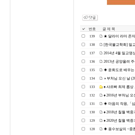
번호
글 제 목
★ 달라이 라마 존
139
[한국불교학회] 밀교ㆍ만
138
2014년 4월 밀교명
137
2013년 공양올려 
136
◈ 윤회도로 배우는「십
135
◑ 부처님 오신 날 (2013
134
♠ 샤르빠 최제 롭상 
133
♠ 2016년 부처님 
132
◈ 마음의 작용,「심왕
131
♠ 2018년 칠월 백
130
♠ 2020년 칠월 백중기
129
◈ 용수보살의 <중론>을
128