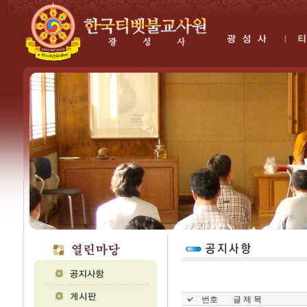
번호
글 제 목