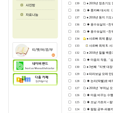
♠ 2019년 정초기도 안
139
◈ 쫑카빠 대사의《소보
138
♠ 2018년 동지 기도 (2
137
◈ 용수보살의 <친우서親友
136
◈ 용수보살의 <친우서親
135
♠ 샤르빠 최제 롭상 
134
샤르빠 최제 R. 사
133
♠ 2018년 칠월 백
132
◈ 마음의 작용,「심왕
131
♠ 3번째『티벳 대장경 
130
♠ 따라보살 모래 만달라 
129
◈ 논리(딱쎌)로 배우는
128
♠ 2018년 `부처님 오
127
◈ 마음 바꾸는 수행 7
126
◈ 쏘남 갸초의＜람림 세르
125
◈ 람림 공부-파봉카R. 
124