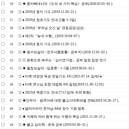
◈ 쫑카빠대사의《도의 세 가지 핵심》공부(2020.02.01~02.)
59
♠ 2019년 동지 기도 (2019.12.20~22.)
58
♠ 2019년 정초기도 안내 (2월 3~5일)
57
♠ 2018년 `부처님 오신 날` 연등공양 ((()))
56
♠ 제2차『늉네 수행』(2019.10.04~07.)
55
♠ 2018년 동지 기도 (2018.12.20~22.)
54
◈ 용수보살의 <친우서親友書> 공부 #2 (2018.12.01~02.)
53
◎ 윤회도로 배우는「십이연기법」공부 일정 잠정 연기
52
◈ 월칭보살의 <입중론> 1~5품 (2019.06.01~02.)
51
♠ 티벳 대장경 독송 천일기도 4차 (2021.07.14. 입재) ♠
50
♠ 티벳 큰스님 초청 대법회 4차 일정(2019.11.30~12.01)
49
♠ 2023년 백중기도 안내 (7/13 입재~8/30 회향)
48
◈인무아ㆍ법무아에 대한 불교사대학파별 견해(2019.10.26~27.)
47
♠ 달라이라마 존자님 84세 장수 기원 법회
46
◈ 지혜와 자비 함께 하는 수행의 핵심 (2021.11.20~21.)
45
◈ 불교 심리학 - 로릭 공부 (2019.03.30~31.)
44