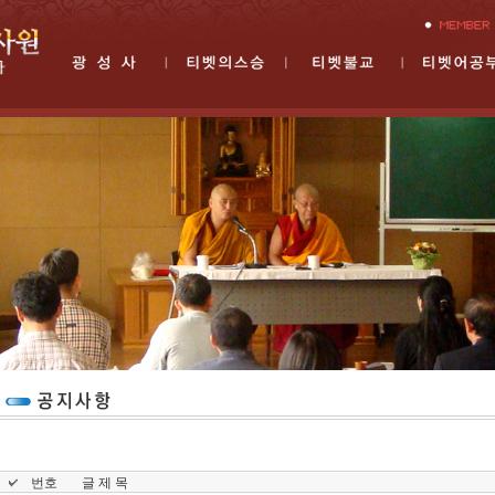
번호
글 제 목