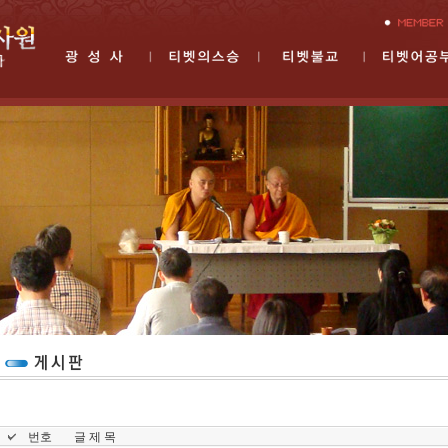
번호
글 제 목