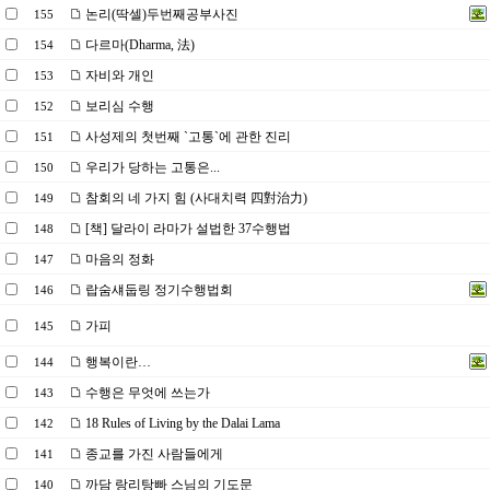
논리(딱셀)두번째공부사진
155
다르마(Dharma, 法)
154
자비와 개인
153
보리심 수행
152
사성제의 첫번째 `고통`에 관한 진리
151
우리가 당하는 고통은...
150
참회의 네 가지 힘 (사대치력 四對治力)
149
[책] 달라이 라마가 설법한 37수행법
148
마음의 정화
147
랍숨섀둡링 정기수행법회
146
가피
145
행복이란…
144
수행은 무엇에 쓰는가
143
18 Rules of Living by the Dalai Lama
142
종교를 가진 사람들에게
141
까담 랑리탕빠 스님의 기도문
140