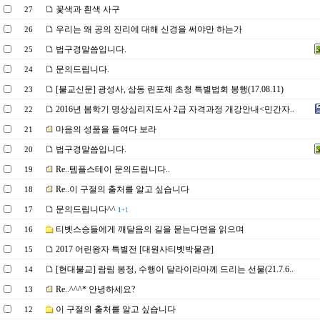
꽃색과 흰색 사구
27
우리는 왜 공의 진리에 대해 신경을 써야만 하는가
26
법구경말씀입니다.
25
문의드립니다.
24
[불교신문] 광성사, 삼동 린포체 초청 특별법회 봉행(17.08.11)
23
2016년 봄학기 명상심리지도사 2급 자격과정 개강안내<민간자..
22
마음의 성품을 들여다 보라
21
법구경말씀입니다.
20
Re..템플스테이 문의드립니다..
19
Re..이 구절의 출처를 알고 싶습니다
18
문의드립니다^^
17
1
+1
티벳스승들에게 깨달음의 길을 묻는다면을 읽으며
16
2017 어린왕자 특별전 [대원사티벳박물관]
15
[현대불교] 람림 봉정, 수행이 달라이라마께 드리는 선물(21.7.6..
14
Re..^^^* 안녕하세요?
13
이 구절의 출처를 알고 싶습니다
12