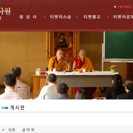
번호
글 제 목