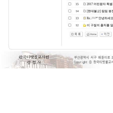
2017 어린왕자 특
15
[현대불교] 람림 봉정
14
Re..^^^* 안녕하세요
13
이 구절의 출처를 
12