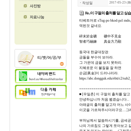
ㆍ
작성일
2017-05-23 (화
Re..이 구절의 출처를 알고 싶
티베트어로 sTug-po bkod-pa
역된것 같네요.
碎末於金礦 礦中不見金
智者巧融鍊 真金方乃顯
동국대 한글대장경:
금돌을 부수어 보아라.
그 가운데 금을 보지 못하리.
지혜로운 이 불질을 잘 하면
순금[眞金]이 드러나리라.
https://abc.dongguk.edu/ebti/c2/sub2
=========================
■ [우일촌] 이 구절의 출처를 알고 싶습니
안녕하십니까 처음 뵙겠습니다...
아래글의 출처를 알고자 어느 사
이곳을 가르쳐주시더라구요....그
부처님께서 말씀하시기를, 금세공
나의 가르침도 그렇게 쪼아보고 