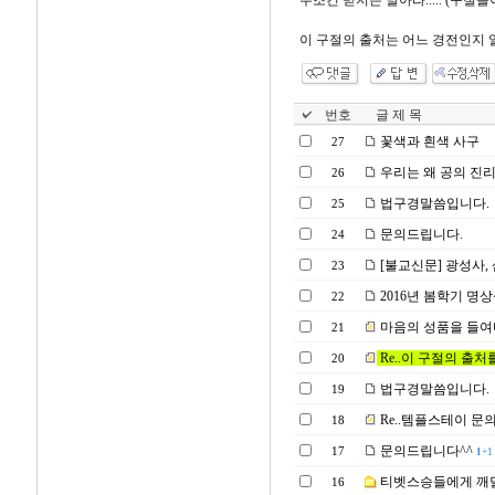
무조건 믿지는 말아라..... (구
이 구절의 출처는 어느 경전인지 
번호
글 제 목
꽃색과 흰색 사구
27
우리는 왜 공의 진
26
법구경말씀입니다.
25
문의드립니다.
24
[불교신문] 광성사, 
23
2016년 봄학기 명
22
마음의 성품을 들여
21
Re..이 구절의 출
20
법구경말씀입니다.
19
Re..템플스테이 문
18
문의드립니다^^
17
1
+1
티벳스승들에게 깨달
16