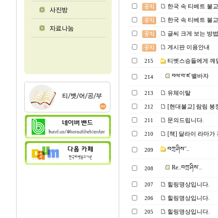
한국 속 티베트 불교 광성
한국 속 티베트 불교 광성
글씨 크게 보는 방
게시판 이용안내
티벳스승들에게 깨달
215
བལ་བ་ཛ 밸바자
214
유체이탈
213
[현대불교] 람림 봉정
212
문의드립니다.
211
[책] 달라이 라마가 
210
བཀྲ་ཤིས་'..
209
Re..བཀྲ་ཤིས་..
208
힐링명상입니다.
207
힐링명상입니다.
206
힐링명상입니다.
205