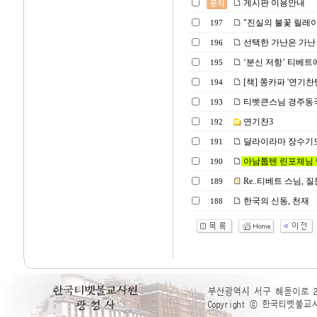
게시판 이용안내
"진실의 불꽃 릴레이
197
선택한 가난은 가난
196
‘분신 저항’ 티베트에
195
[책] 쫑카파 '연기찬탄송
194
티벳큰스님 경주동
193
연기찬3
192
달라이라마 장수기도 
191
아남툽텐 린포체님
190
Re..티베트 스님, 
189
한국의 신동, 천재
188