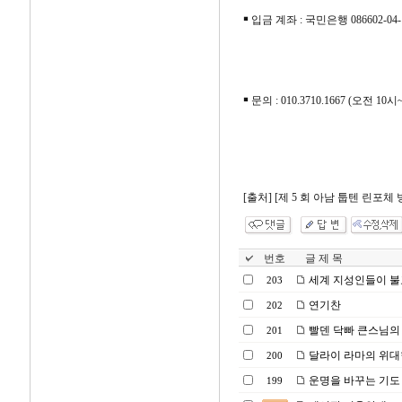
￭ 입금 계좌 : 국민은행 086602-0
￭ 문의 : 010.3710.1667 (오전 
[출처] [제 5 회 아남 툽텐 린포
번호
글 제 목
세계 지성인들이 불
203
연기찬
202
빨덴 닥빠 큰스님의 <반
201
달라이 라마의 위대한
200
운명을 바꾸는 기도
199