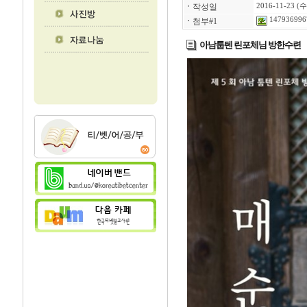
ㆍ
작성일
2016-11-23 (수
1479369967
ㆍ
첨부#1
아남툽텐 린포체님 방한수련