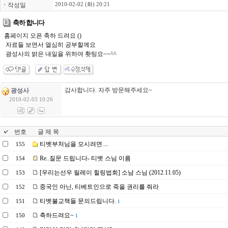
ㆍ
작성일
2010-02-02 (화) 20:21
축하 합니다
홈페이지 오픈 축하 드려요 ()
자료들 보면서 열심히 공부할께요
광성사의 밝은 내일을 위하여 홧팅요~~^^
감사합니다. 자주 방문해주세요~
광성사
2010-02-03 10:26
번호
글 제 목
티벳부처님을 모시려면....
155
Re..질문 드립니다- 티벳 스님 이름
154
[우리는선우 릴레이 힐링법회] 소남 스님 (2012.11.05)
153
중국인 아닌, 티베트인으로 죽을 권리를 줘라
152
티벳불교책들 문의드립니다.
151
1
축하드려요~
150
1