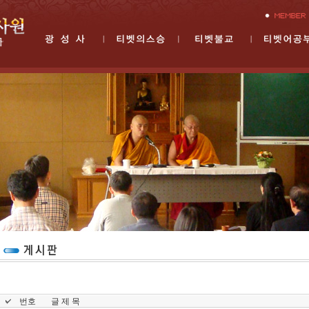
번호
글 제 목