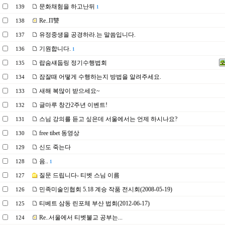
문화채험을 하고난뒤
139
1
Re..П讐
138
유정중생을 공경하라.는 말씀입니다.
137
기원합니다.
136
1
랍숨섀둡링 정기수행법회
135
잠잘때 어떻게 수행하는지 방법을 알려주세요.
134
새해 복많이 받으세요~
133
글마루 창간2주년 이벤트!
132
스님 강의를 듣고 싶은데 서울에서는 언제 하시나요?
131
free tibet 동영상
130
신도 죽는다
129
음..
128
1
질문 드립니다- 티벳 스님 이름
127
민족미술인협회 5.18 계승 작품 전시회(2008-05-19)
126
티베트 삼동 린포체 부산 법회(2012-06-17)
125
Re..서울에서 티벳불교 공부는...
124