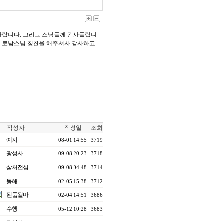
바랍니다. 그리고 스님들께 감사들립니
 로남스님 칭찬을 해주셔사 감사하고.
작성자
작성일
조회
예지
08-01 14:55
3719
광성사
09-08 20:23
3718
삼처전심
09-08 04:48
3714
동해
02-05 15:38
3712
된둡될마
02-04 14:51
3686
수행
05-12 10:28
3683