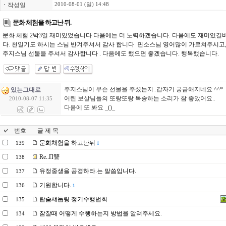
ㆍ
작성일
2010-08-01 (일) 14:48
문화 체험을 하고난 뒤.
문화 체험 2박3일 재미있었습니다 다음에는 더 노력하겠습니다. 다음에도 재미있길
다. 천일기도 하시는 스님 반겨주셔서 감사 합니다 핀소스님 영어많이 가르쳐주시고,
주지스님 선물을 주셔서 감사합니다 . 다음에도 했으면 좋겠습니다. 행복했습니다.
주지스님이 무슨 선물을 주셨는지..갑자기 궁금해지네요 ^^*
있는그대로
어린 보살님들의 또랑또랑 독송하는 소리가 참 좋았어요..
2010-08-07 11:35
다음에 또 봐요 _()_
번호
글 제 목
문화채험을 하고난뒤
139
1
Re..П讐
138
유정중생을 공경하라.는 말씀입니다.
137
기원합니다.
136
1
랍숨섀둡링 정기수행법회
135
잠잘때 어떻게 수행하는지 방법을 알려주세요.
134