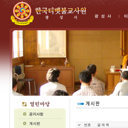
번호
글 제 목