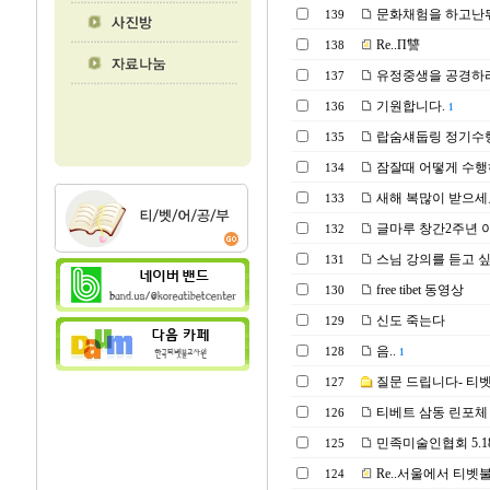
문화채험을 하고난
139
Re..П讐
138
유정중생을 공경하라
137
기원합니다.
136
1
랍숨섀둡링 정기수
135
잠잘때 어떻게 수행
134
새해 복많이 받으세
133
글마루 창간2주년 
132
스님 강의를 듣고 
131
free tibet 동영상
130
신도 죽는다
129
음..
128
1
질문 드립니다- 티벳
127
티베트 삼동 린포체 부산
126
민족미술인협회 5.18 
125
Re..서울에서 티벳불
124