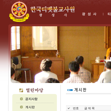
번호
글 제 목