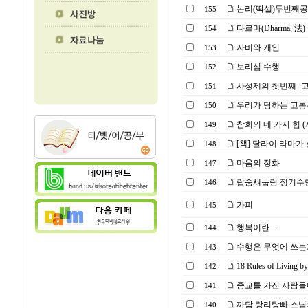
논리(딱셀)두번째
155
다르마(Dharma, 法)
154
자비와 개인
153
보리심 수행
152
사성제의 첫번째 `고
151
우리가 당하는 고통은
150
참회의 네 가지 힘 
149
[책] 달라이 라마가
148
마음의 정화
147
랍숨섀둡링 정기수
146
가피
145
행복이란…
144
수행은 무엇에 쓰는
143
18 Rules of Living by
142
종교를 가진 사람
141
까담 랑리탕빠 스님
140