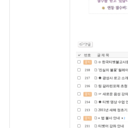
번호
글 제 목
⊙ 한국티벳불교사원
'진실의 불꽃' 릴레
218
◈ 광성사 로고 소
217
링 갈라린포체 초청
216
☞ 새로운 음성 강
◈ 티벳 명상 수업 
214
2011년 새해 정초
213
◐ 법 불사 안내 ◑
2
티벳어 강좌 안내
211