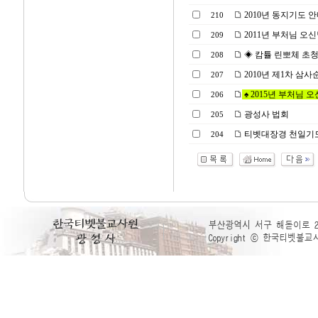
2010년 동지기도 
210
2011년 부처님 오
209
◈ 캄튤 린뽀체 초청
208
2010년 제1차 삼사
207
♠ 2015년 부처님 오
206
광성사 법회
205
티벳대장경 천일기
204