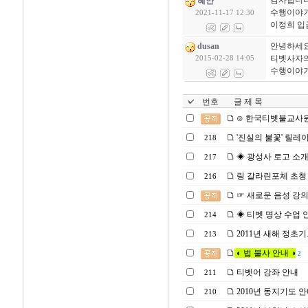
감사합니다
혜안
수행이야기
2021-11-17 12:30
이정희 입
dusan
안녕하세
티벳사자
2015-02-28 14:05
수행이야기
번호
글 제 목
⊙ 한국티벳불교사원
'진실의 불꽃' 릴레
218
◈ 광성사 로고 소
217
링 갈라린포체 초청
216
☞ 새로운 음성 강
◈ 티벳 명상 수업 
214
2011년 새해 정초
213
◐ 법 불사 안내 ◑
2
티벳어 강좌 안내
211
2010년 동지기도 
210