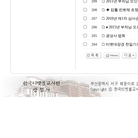
2011년 부처님 오
209
◈ 캄튤 린뽀체 초청
208
2010년 제1차 삼사
207
♠ 2015년 부처님 오
206
광성사 법회
205
티벳대장경 천일기
204