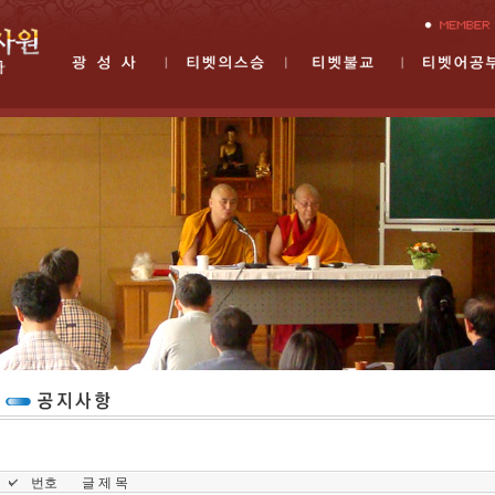
번호
글 제 목