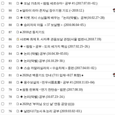
◈ 쏘남 갸초의＜람림 세르슈마> 공부 #1 (2017.07.01~02.)
91
♠ 달라이 라마 존자님 장수기원 기도 (~2019.12.)
90
◈ 티벳 게시 스님들께 배우는『논리(딱쎌)』공부(16.02.27~28)
89
◈ 승리자의 아들 ＜37 보살행＞ (2016.06.04~05.)
88
♠ 2016년 동지기도
87
샤르빠 최제 R. 사자후 관음보살 관정(서울 법련사,2018.7.19)
86
◈＜람림＞공부 - 도의 세가지 핵심 (2017.02.25~26.)
85
◈ 논리 (딱쎌) 공부 (16.04.30~05.01)
84
◈ 논리(딱쎌) 공부 (16.10.29~30.)
83
◈ 스승 까말라실라의＜수습차제＞중편 (2017.04.01~02.)
82
♠ 2026년 백중기도 안내 (7/11 입재~8/27 회향) ♠
81
◈ 용수보살의 <친우서親友書> 공부 #1 (2018.11.03~04)
80
♠ 쌈동 린뽀체 <연기 찬탄송> 법문 (2017.08.10)
79
◈ 논리(딱쎌) 공부 (16.07.23~24.)
78
♠ 2020년 '부처님 오신 날' 연등 공양 ((()))
77
◈ 날란다17논사 & 논리 공부 (2019.03.02~03.)
76