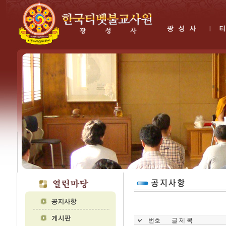
번호
글 제 목