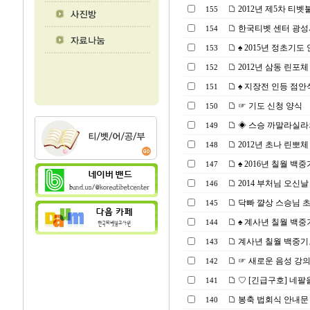
2012년 제5차 티
155
한국티벳 센터 광성
154
♠ 2015년 정초기도
153
2012년 삼동 린포체
152
♠ 지장전 인등 점안식(2
151
☞ 기도 신청 양식
150
◈ 스승 까말라실라의＜수
149
2012년 초나 린뽀
148
♠ 2016년 칠월 백중기
147
2014 부처님 오신날
146
닥빠 꺌상 스승님 초청
145
♠ 계사년 칠월 백중
144
계사년 칠월 백중기
143
☞ 새로운 음성 강
142
♡ [긴급구호] 네팔
141
봉축 법회식 안내문
140