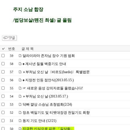
주지 소남 합장
/법당보살(뗀진 최셀) 글 올림
번호
글 제 목
달라이라마 존자님 장수 기원 법회
59
♠ 계사년 칠월 백중기도 안내
58
◑ 부처님 오신 날〈바르도(bardo)〉특별법문
57
♠ 지장전 인등 점안식(2013.05.15.)
56
☞ 새로운 음성 강의자료들 올렸습니다!
55
◑ 부처님 오신 날 (2013.05.17.)
54
닥빠 꺌상 스승님 초청법회(2/24)
53
정초 백일기도 및 티벳대장경 천일기도 회향
52
동지 기도 안내 (12/21)
51
지극한 신심으로 피운 「길상화」
50