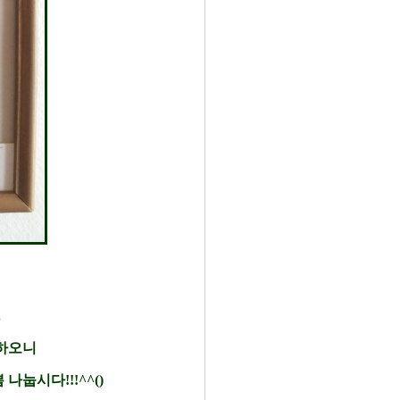
.
 하오니
눕시다!!!^^()