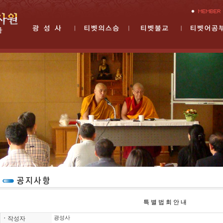
특 별 법 회 안 내
ㆍ
작성자
광성사