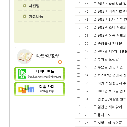
2012년 라마최빠 
43
2012년 백중기도 
42
2012년 11대 린갸
41
2012년 초나 린뽀
40
2012년 삼동 린포체
39
중창불사 안내문
38
2012년 제5차 티
37
부처님 오신날
36
1
수요일 명상 시간
35
⊙ 2012년 광성사 청
34
티벳 소신공양자 추
33
2012년 토요일 법
32
법공양(해탈을 원하
31
임진년 새해맞이
30
동지기도
29
지장보살 묘연문
28