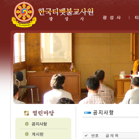
번호
글 제 목