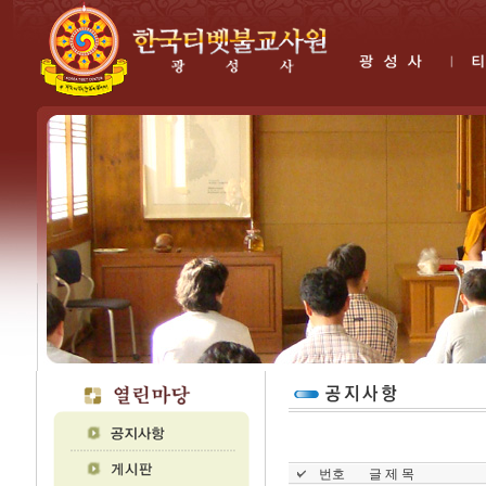
번호
글 제 목