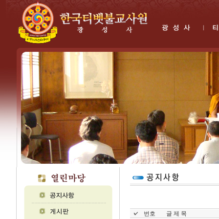
번호
글 제 목