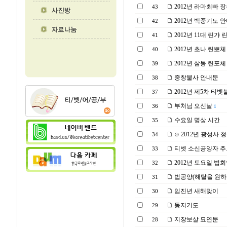
2012년 라마최빠 
43
2012년 백중기도 
42
2012년 11대 린갸
41
2012년 초나 린뽀
40
2012년 삼동 린포체
39
중창불사 안내문
38
2012년 제5차 티
37
부처님 오신날
36
1
수요일 명상 시간
35
⊙ 2012년 광성사 청
34
티벳 소신공양자 추
33
2012년 토요일 법
32
법공양(해탈을 원하
31
임진년 새해맞이
30
동지기도
29
지장보살 묘연문
28