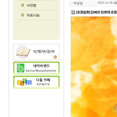
ㆍ
작성일
2023-12-18 (월
[초청법회] 캉쎄르 린뽀체 초청법문 (