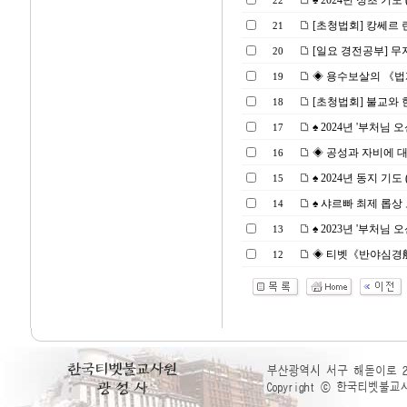
♠ 2024년 정초 기도 (2
22
[초청법회] 캉쎄르 린뽀체
21
[일요 경전공부] 무
20
◈ 용수보살의 《법계 찬
19
[초청법회] 불교와 현대
18
♠ 2024년 '부처님 오신
17
◈ 공성과 자비에 대한 고
16
♠ 2024년 동지 기도 (2
15
♠ 샤르빠 최제 롭상 
14
♠ 2023년 '부처님 오신
13
◈ 티벳《반야심경般若心
12