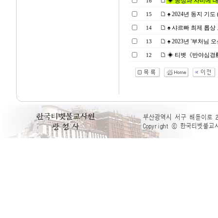
◈ 공성과 자비에 대한 고
16
♠ 2024년 동지 기도 (2
15
♠ 샤르빠 최제 롭상 
14
♠ 2023년 '부처님 오신
13
◈ 티벳《반야심경般若心
12