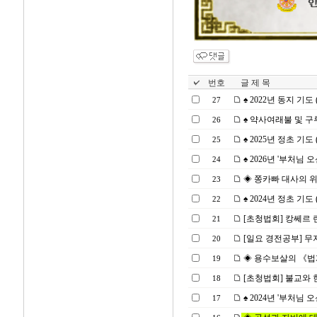
번호
글 제 목
♠ 2022년 동지 기도 (2
27
♠ 약사여래불 및 구루요
26
♠ 2025년 정초 기도 (20
25
♠ 2026년 '부처님 오신
24
◈ 쫑카빠 대사의 위대한 
23
♠ 2024년 정초 기도 (2
22
[초청법회] 캉쎄르 린뽀체
21
[일요 경전공부] 무
20
◈ 용수보살의 《법계 찬
19
[초청법회] 불교와 현대
18
♠ 2024년 '부처님 오신
17