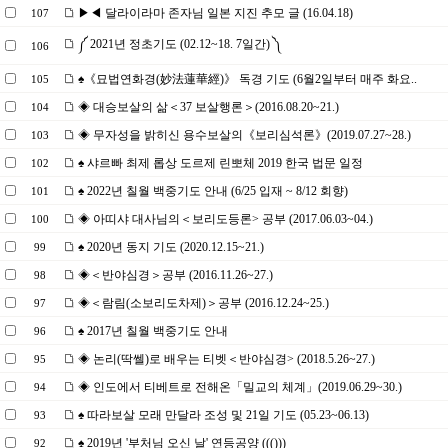
▶◀ 달라이라마 존자님 일본 지진 추모 글 (16.04.18)
107
༼ 2021년 정초기도 (02.12~18. 7일간) ༽
106
♠《묘법연화경(妙法蓮華經)》 독경 기도 (6월2일부터 매주 화요..
105
◈ 대승보살의 삶＜37 보살행론＞(2016.08.20~21.)
104
◈ 무자성을 밝히신 용수보살의《보리심석론》(2019.07.27~28.)
103
♠ 샤르빠 최제 롭상 도르제 린뽀체 2019 한국 법문 일정
102
♠ 2022년 칠월 백중기도 안내 (6/25 입재 ~ 8/12 회향)
101
◈ 아띠샤 대사님의＜보리도등론> 공부 (2017.06.03~04.)
100
♠ 2020년 동지 기도 (2020.12.15~21.)
99
◈＜반야심경＞공부 (2016.11.26~27.)
98
◈＜람림(소보리도차제)＞공부 (2016.12.24~25.)
97
♠ 2017년 칠월 백중기도 안내
96
◈ 논리(딱쎌)로 배우는 티벳＜반야심경> (2018.5.26~27.)
95
◈ 인도에서 티베트로 전해온「밀교의 체계」(2019.06.29~30.)
94
♠ 따라보살 모래 만달라 조성 및 21일 기도 (05.23~06.13)
93
♠ 2019년 '부처님 오신 날' 연등공양 ((()))
92