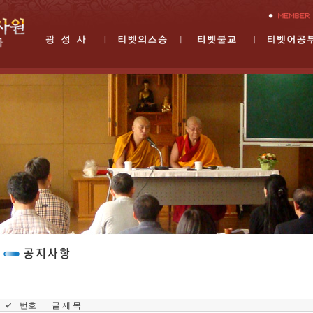
번호
글 제 목