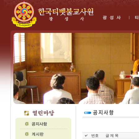
번호
글 제 목