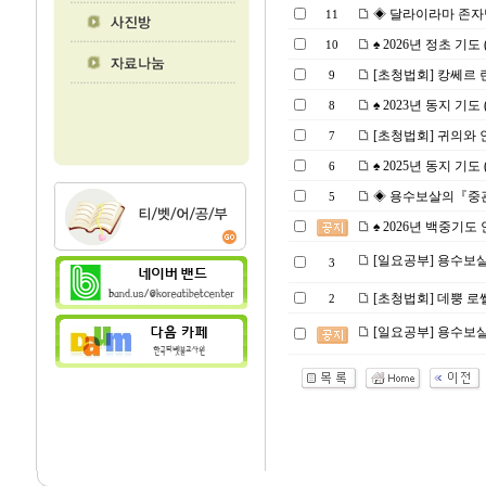
◈ 달라이라마 존자님의
11
♠ 2026년 정초 기도 (2
10
[초청법회] 캉쎄르 린뽀
9
♠ 2023년 동지 기도 (2
8
[초청법회] 귀의와 인과
7
♠ 2025년 동지 기도 (2
6
◈ 용수보살의『중관보
5
♠ 2026년 백중기도 안내
[일요공부] 용수보살의
3
[초청법회] 데뿡 로쎌링
2
[일요공부] 용수보살의