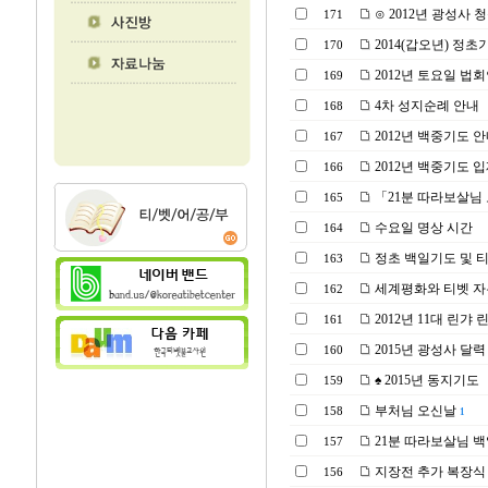
⊙ 2012년 광성사 청
171
2014(갑오년) 정
170
2012년 토요일 법
169
4차 성지순례 안내
168
2012년 백중기도 
167
2012년 백중기도 
166
「21분 따라보살님
165
수요일 명상 시간
164
정초 백일기도 및 
163
세계평화와 티벳 자유
162
2012년 11대 린갸
161
2015년 광성사 달
160
♠ 2015년 동지기도
159
부처님 오신날
158
1
21분 따라보살님 백일 기
157
지장전 추가 복장식 및
156