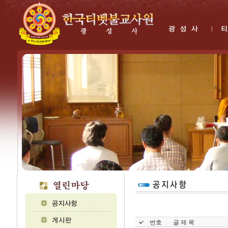
번호
글 제 목