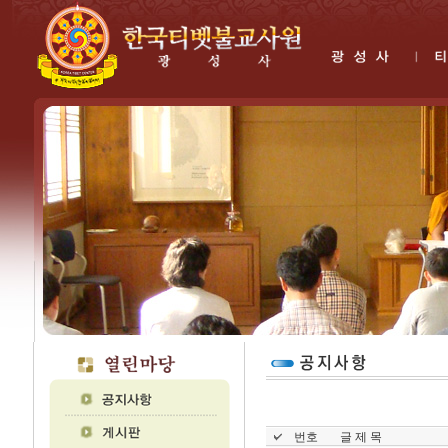
번호
글 제 목