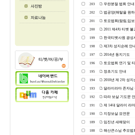
우란분절 법회 안내
203
법공양(해탈을 원하
202
토요법회(람림,입보
201
2011 제4차 티벳
200
한국티벳사원 광성
199
제3차 성지순례 안
198
2014년 동지기도
197
토요법회 연기 및 
196
정초기도 안내
195
2010년 제 2차 성
194
달라이라마 존자님 
193
따라 보살 기도문 
192
제 14대 달라이 라
191
지장보살 묘연문
190
임진년 새해맞이
189
해산큰스님 추모법
188