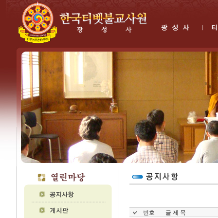
번호
글 제 목