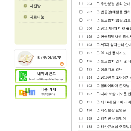
우란분절 법회 안내
203
법공양(해탈을 원하
202
토요법회(람림,입보
201
2011 제4차 티벳
200
한국티벳사원 광성
199
제3차 성지순례 안
198
2014년 동지기도
197
토요법회 연기 및 
196
정초기도 안내
195
2010년 제 2차 성
194
달라이라마 존자님 
193
따라 보살 기도문 
192
제 14대 달라이 라
191
지장보살 묘연문
190
임진년 새해맞이
189
해산큰스님 추모법
188