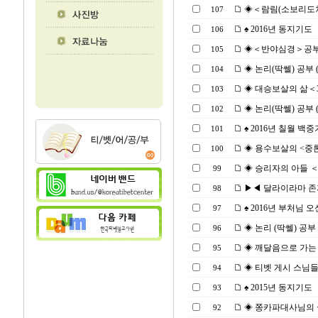
◈＜람림(소보리도차제)＞
107
♠ 2016년 동지기도
106
◈＜반야심경＞공부 (201
105
◈ 논리(딱쎌) 공부 (16
104
◈ 대승보살의 삶＜37 
103
◈ 논리(딱쎌) 공부 (16
102
♠ 2016년 칠월 백중기
101
◈ 용수보살의 <중론>을
100
◈ 승리자의 아들 ＜37 
99
▶◀ 달라이라마 존자님 
98
♠ 2016년 부처님 
97
◈ 논리 (딱쎌) 공부 (16
96
◈ 깨달음으로 가는 길 
95
◈ 티벳 게시 스님들께
94
♠ 2015년 동지기도
93
◈ 쫑카파대사님의 <연기
92