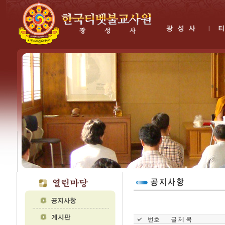
번호
글 제 목