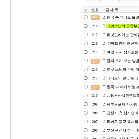
번호
글 제 목
한국 속 티베트 불교 광성
티벳스님의 공중부양(Powe
218
티벳인에게는 관세음
217
'티베트인의 분신'에
216
여덟 가지 상서로운 
215
글씨 크게 보는 방
티벳 스님의 수행 이
213
티베트의 큰 강원에
212
한국 속 티베트 불교 광성
2010부산시민연등
210
까루린포체 사가행
209
광성사 첫 삼사순례
208
티베트 불교 역사적인 
207
부산 광성사 한국티베트
206