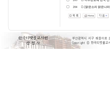
까루린포체 한국 전
205
[맑은소리 맑은나라
204