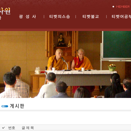
번호
글 제 목