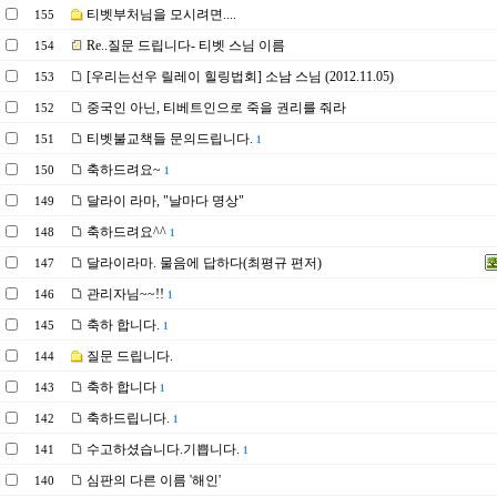
티벳부처님을 모시려면....
155
Re..질문 드립니다- 티벳 스님 이름
154
[우리는선우 릴레이 힐링법회] 소남 스님 (2012.11.05)
153
중국인 아닌, 티베트인으로 죽을 권리를 줘라
152
티벳불교책들 문의드립니다.
151
1
축하드려요~
150
1
달라이 라마, "날마다 명상"
149
축하드려요^^
148
1
달라이라마. 물음에 답하다(최평규 편저)
147
관리자님~~!!
146
1
축하 합니다.
145
1
질문 드립니다.
144
축하 합니다
143
1
축하드립니다.
142
1
수고하셨습니다.기쁩니다.
141
1
심판의 다른 이름 '해인'
140