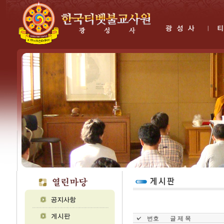
번호
글 제 목