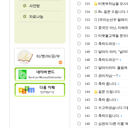
티벳부처님을 모시려면
155
Re..질문 드립니다-
154
[우리는선우 릴레이 힐링
153
중국인 아닌, 티베
152
티벳불교책들 문의
151
축하드려요~
150
1
달라이 라마, "날마
149
축하드려요^^
148
1
달라이라마. 물음에
147
관리자님~~!!
146
1
축하 합니다.
145
1
질문 드립니다.
144
축하 합니다
143
1
수고하셨습니다.기
142
축하드립니다.
141
1
심판의 다른 이름 '해
140