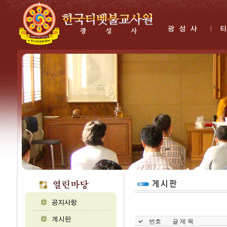
번호
글 제 목