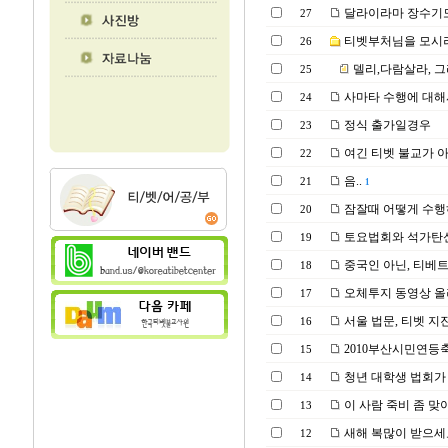
달라이라마 장수기도 
27
티벳부처님을 모시려면
26
델리,다람살라, 
25
사마타 수행에 대해
24
정식 출가일경우
23
여긴 티벳 불교가 
22
음..
21
1
잠잘때 어떻게 수행
20
토요법회와 석가탄신
19
중국인 아닌, 티베
18
오체투지 동영상 올
17
서울 법문, 티벳 지
16
2010부산시민연등
15
청년 대학생 법회가 
14
이 사람 죽비 좀 맞
13
새해 복많이 받으세
12