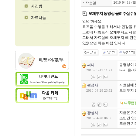
ㆍ
작성일
2010-04-19 (월
오체투지 동영상 올려주실수 없
안녕 하세요.
요즈음 수행을 위해서나 건강을 
그런데 티벳트식 오체투지도 사람
그래서 자료실에 오체투지 에 관한
있었으면 하는 바램 입니다.
동영상이 
써니
다시 올려
2010-05-17 11:21
자료실에 
광성사
오체투지 
2010-04-28 23:52
나무껍
지금은 가
광성사
조만간 영
2010-04-20 06:56
조금만 기