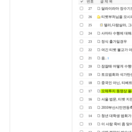
번호
글 제 목
달라이라마 장수기도 
27
티벳부처님을 모시려면
26
델리,다람살라, 
25
사마타 수행에 대해
24
정식 출가일경우
23
여긴 티벳 불교가 
22
음..
21
1
잠잘때 어떻게 수행
20
토요법회와 석가탄신
19
중국인 아닌, 티베
18
오체투지 동영상 올
17
서울 법문, 티벳 지
16
2010부산시민연등
15
청년 대학생 법회가 
14
이 사람 죽비 좀 맞
13