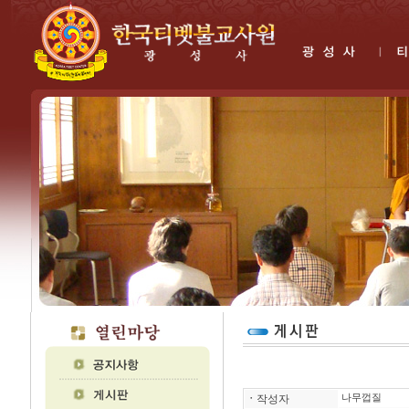
ㆍ
작성자
나무껍질