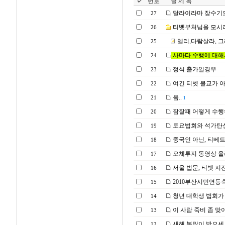
번호
글 제 목
달라이라마 장수기도 
27
티벳부처님을 모시려면
26
델리,다람살라, 
25
사마타 수행에 대해
24
정식 출가일경우
23
여긴 티벳 불교가 
22
음..
21
1
잠잘때 어떻게 수행
20
토요법회와 석가탄신
19
중국인 아닌, 티베
18
오체투지 동영상 올
17
서울 법문, 티벳 지
16
2010부산시민연등
15
청년 대학생 법회가 
14
이 사람 죽비 좀 맞
13
새해 복많이 받으세
12