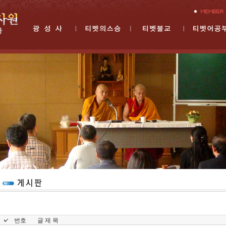
번호
글 제 목