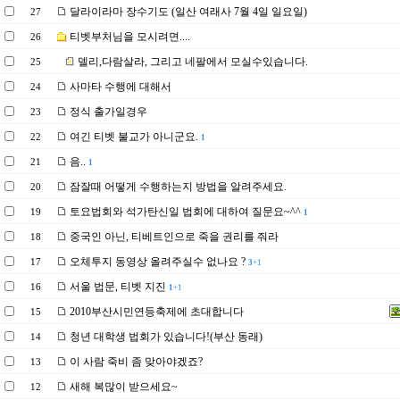
달라이라마 장수기도 (일산 여래사 7월 4일 일요일)
27
티벳부처님을 모시려면....
26
델리,다람살라, 그리고 네팔에서 모실수있습니다.
25
사마타 수행에 대해서
24
정식 출가일경우
23
여긴 티벳 불교가 아니군요.
22
1
음..
21
1
잠잘때 어떻게 수행하는지 방법을 알려주세요.
20
토요법회와 석가탄신일 법회에 대하여 질문요~^^
19
1
중국인 아닌, 티베트인으로 죽을 권리를 줘라
18
오체투지 동영상 올려주실수 없나요 ?
17
3
+1
서울 법문, 티벳 지진
16
1
+1
2010부산시민연등축제에 초대합니다
15
청년 대학생 법회가 있습니다!(부산 동래)
14
이 사람 죽비 좀 맞아야겠죠?
13
새해 복많이 받으세요~
12