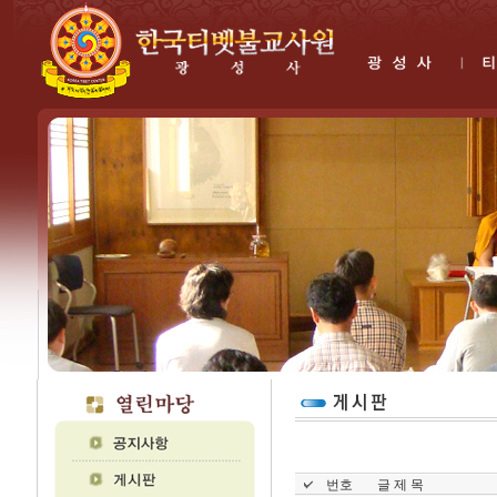
번호
글 제 목