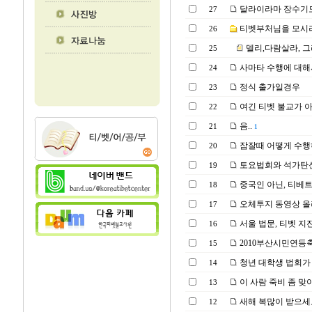
달라이라마 장수기도 
27
티벳부처님을 모시려면
26
델리,다람살라, 
25
사마타 수행에 대해
24
정식 출가일경우
23
여긴 티벳 불교가 
22
음..
21
1
잠잘때 어떻게 수행
20
토요법회와 석가탄신
19
중국인 아닌, 티베
18
오체투지 동영상 올
17
서울 법문, 티벳 지
16
2010부산시민연등
15
청년 대학생 법회가 
14
이 사람 죽비 좀 맞
13
새해 복많이 받으세
12