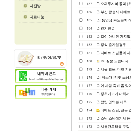
오체투지의 공덕 (
187
부산 광성사 티베트 불
186
[동영상]육도윤회와
185
연기찬 2
184
길이 아니면 가지말
183
정식 출가일경우
182
티베트 스님들의 자유를
181
Re..질문 드립니다.
180
서울 법문, 티벳 지
179
[책소개] 티벳 스님
178
이 사람 죽비 좀 맞
177
정초기도에 대해서 
176
람림 영역본 제목
175
티베트 스님, 질문
174
소남 스님에게서 듣는 
173
시륜탄트라를 구할 
172