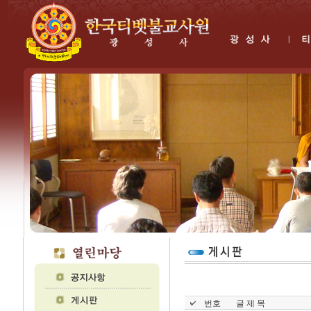
번호
글 제 목