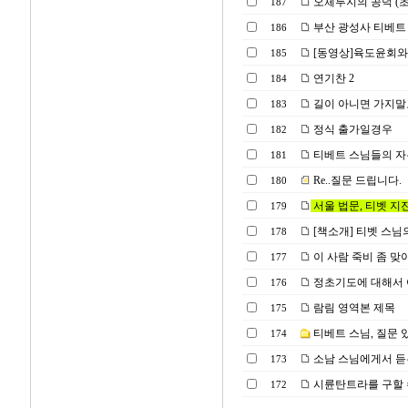
오체투지의 공덕 (
187
부산 광성사 티베트 불
186
[동영상]육도윤회와
185
연기찬 2
184
길이 아니면 가지말
183
정식 출가일경우
182
티베트 스님들의 자유를
181
Re..질문 드립니다.
180
서울 법문, 티벳 지
179
[책소개] 티벳 스님
178
이 사람 죽비 좀 맞
177
정초기도에 대해서 
176
람림 영역본 제목
175
티베트 스님, 질문
174
소남 스님에게서 듣는 
173
시륜탄트라를 구할 
172