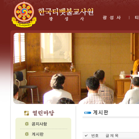
번호
글 제 목