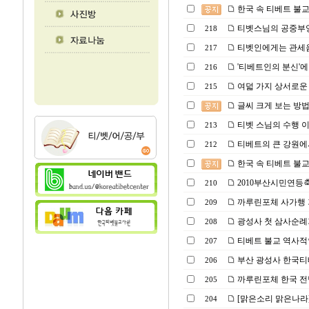
한국 속 티베트 불교 광성
티벳스님의 공중부양(Powe
218
티벳인에게는 관세음
217
'티베트인의 분신'에
216
여덟 가지 상서로운 
215
글씨 크게 보는 방
티벳 스님의 수행 이
213
티베트의 큰 강원에
212
한국 속 티베트 불교 광성
2010부산시민연등
210
까루린포체 사가행
209
광성사 첫 삼사순례
208
티베트 불교 역사적인 
207
부산 광성사 한국티베트
206
까루린포체 한국 전
205
[맑은소리 맑은나라
204