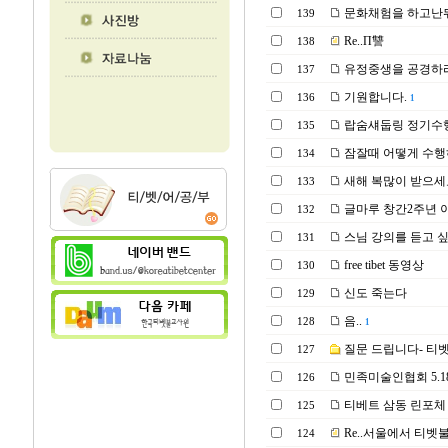
문화채험을 하고난
139
Re..П讐
138
유정중생을 공경하라
137
기원합니다.
136
1
랍숨섀둡링 정기수
135
잠잘때 어떻게 수행
134
새해 복많이 받으세
133
글마루 창간2주년 
132
스님 강의를 듣고 
131
free tibet 동영상
130
신도 죽는다
129
음..
128
1
질문 드립니다- 티벳
127
민족미술인협회 5.18 
126
티베트 삼동 린포체 부산
125
Re..서울에서 티벳불
124