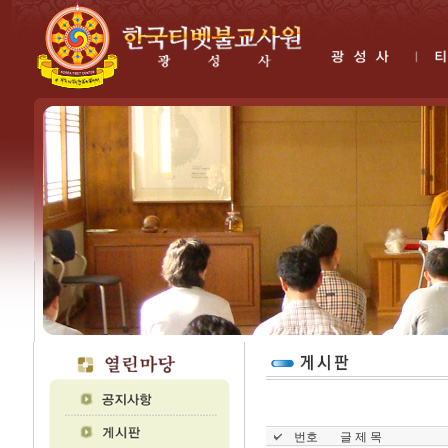
번호
글 제 목