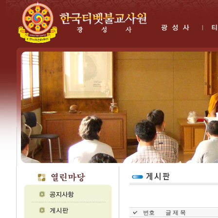
번호
글 제 목