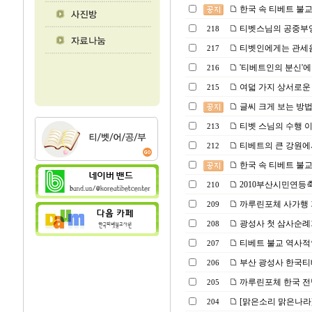
한국 속 티베트 불교 광성
티벳스님의 공중부양(Powe
218
티벳인에게는 관세음
217
'티베트인의 분신'에
216
여덟 가지 상서로운 
215
글씨 크게 보는 방
티벳 스님의 수행 이
213
티베트의 큰 강원에
212
한국 속 티베트 불교 광성
2010부산시민연등
210
까루린포체 사가행
209
광성사 첫 삼사순례
208
티베트 불교 역사적인 
207
부산 광성사 한국티베트
206
까루린포체 한국 전
205
[맑은소리 맑은나라
204