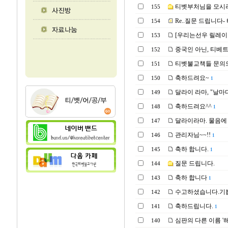
티벳부처님을 모시려면
155
Re..질문 드립니다-
154
[우리는선우 릴레이 힐링
153
중국인 아닌, 티베
152
티벳불교책들 문의
151
축하드려요~
150
1
달라이 라마, "날마
149
축하드려요^^
148
1
달라이라마. 물음에
147
관리자님~~!!
146
1
축하 합니다.
145
1
질문 드립니다.
144
축하 합니다
143
1
수고하셨습니다.기
142
축하드립니다.
141
1
심판의 다른 이름 '해
140