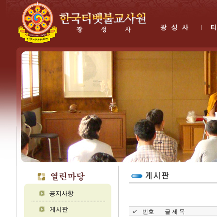
번호
글 제 목