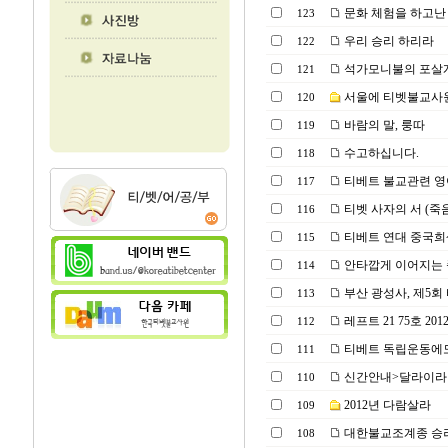
문화 체험을 하고난 
123
우리 승리 하리라
122
석가모니불의 포살게
121
서울에 티벳불교사원
120
바람의 말, 룽따
119
수고하십니다.
118
티베트 불교관련 영
117
티벳 사자의 서 (죽
116
티베트 연대 중국희생자
115
안타깝게 이어지는 죽음
114
부산 광성사, 제5
113
레프트 21 75호 2012
112
티베트 독립운동에도
111
신간안내>달라이라마
110
2012년 다람살라
109
대한불교조계종 승려
108