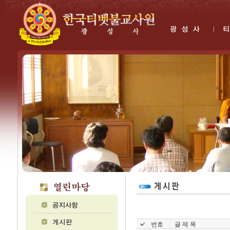
번호
글 제 목