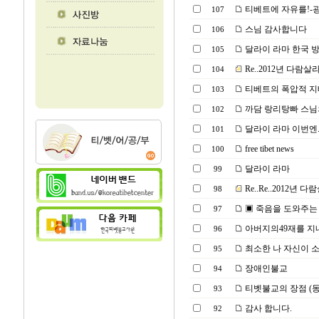
티베트에 자유를!-광성
107
스님 감사합니다
106
달라이 라마 한국 방
105
Re..2012년 다람살
104
티베트의 폭압적 지배
103
까담 랑리탕빠 스님
102
달라이 라마 이번엔..
101
free tibet news
100
달라이 라마
99
Re..Re..2012년 다
98
▣ 죽음을 도와주는
97
아버지의49재를 지
96
최소한 나 자신이 소
95
장애인불교
94
티벳불교의 장점 (
93
감사 합니다.
92