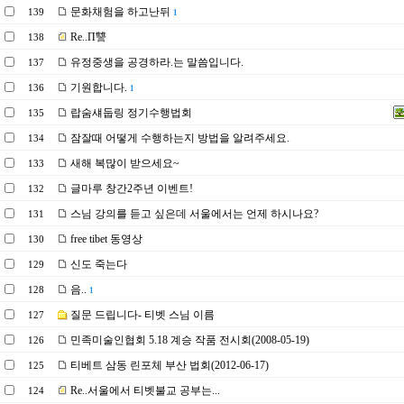
문화채험을 하고난뒤
139
1
Re..П讐
138
유정중생을 공경하라.는 말씀입니다.
137
기원합니다.
136
1
랍숨섀둡링 정기수행법회
135
잠잘때 어떻게 수행하는지 방법을 알려주세요.
134
새해 복많이 받으세요~
133
글마루 창간2주년 이벤트!
132
스님 강의를 듣고 싶은데 서울에서는 언제 하시나요?
131
free tibet 동영상
130
신도 죽는다
129
음..
128
1
질문 드립니다- 티벳 스님 이름
127
민족미술인협회 5.18 계승 작품 전시회(2008-05-19)
126
티베트 삼동 린포체 부산 법회(2012-06-17)
125
Re..서울에서 티벳불교 공부는...
124