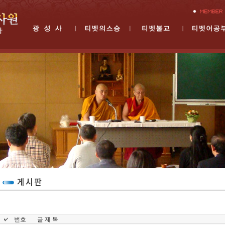
번호
글 제 목