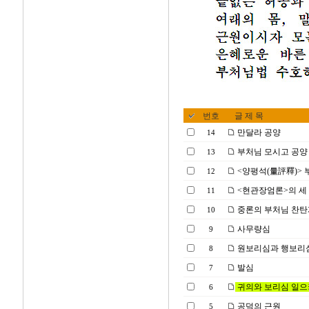
번호
글 제 목
만달라 공양
14
부처님 모시고 공양
13
<양평석(量評釋)> 
12
<현관장엄론>의 세 
11
중론의 부처님 찬탄
10
사무량심
9
원보리심과 행보리
8
발심
7
귀의와 보리심 일
6
공덕의 근원
5