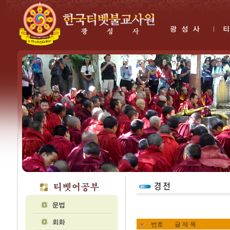
번호
글 제 목