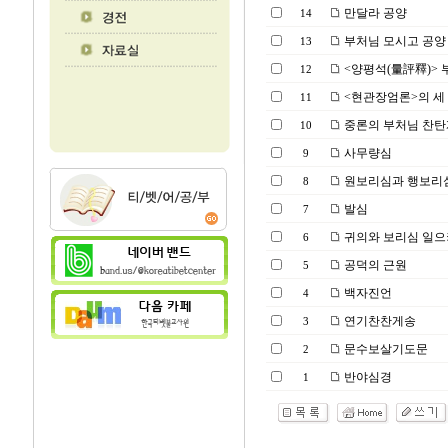
만달라 공양
14
부처님 모시고 공양
13
<양평석(量評釋)> 
12
<현관장엄론>의 세 
11
중론의 부처님 찬탄
10
사무량심
9
원보리심과 행보리
8
발심
7
귀의와 보리심 일
6
공덕의 근원
5
백자진언
4
연기찬찬게송
3
문수보살기도문
2
반야심경
1