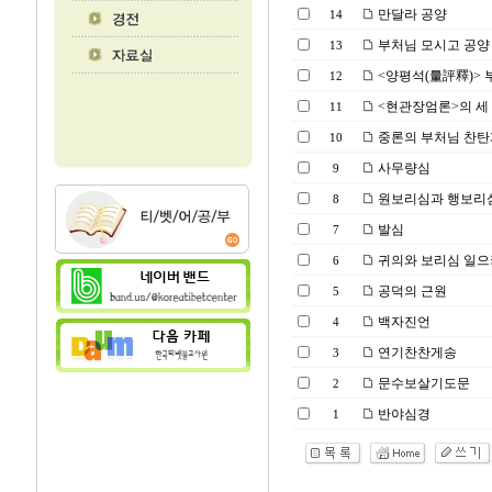
만달라 공양
14
부처님 모시고 공양
13
<양평석(量評釋)> 
12
<현관장엄론>의 세 
11
중론의 부처님 찬탄
10
사무량심
9
원보리심과 행보리
8
발심
7
귀의와 보리심 일
6
공덕의 근원
5
백자진언
4
연기찬찬게송
3
문수보살기도문
2
반야심경
1