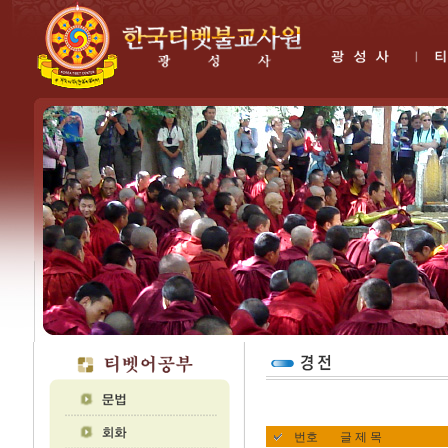
번호
글 제 목