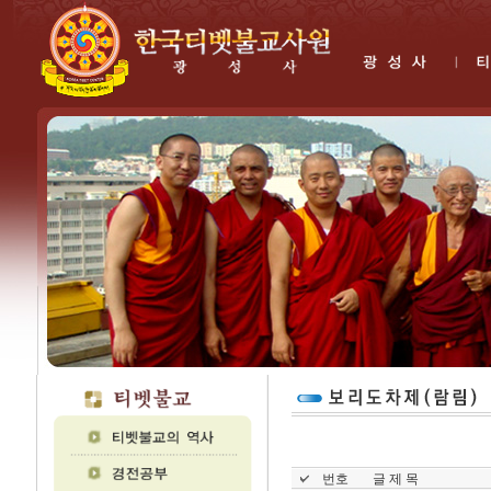
번호
글 제 목