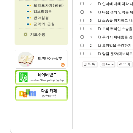
인과에 대해 각각 
7
다음 생의 안락을 
6
스승을 의지하고 나
5
도의 뿌리인 스승을
4
두가지 위대함을 갖
3
요의법을 존경하기 
2
람림 첸모(대보리도
1